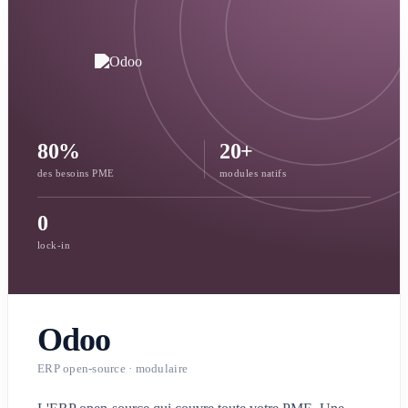
80%
20+
des besoins PME
modules natifs
0
lock-in
Odoo
ERP open-source · modulaire